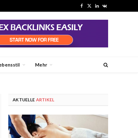
Facebook
X
LinkedIn
VKontakte
(Twitter)
ebensstil
Mehr
AKTUELLE
ARTIKEL