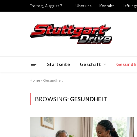
Freitag, August 7
Über uns
Kontakt
Haftung
Startseite
Geschäft
Gesundh
Home
»
Gesundheit
BROWSING:
GESUNDHEIT