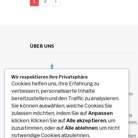
Next
1
2
ÜBER UNS
Wir respektieren Ihre Privatsphäre
Cookies helfen uns, Ihre Erfahrung zu
verbessern, personalisierte Inhalte
Stuttgart Drive ist die Anlaufstelle für alle Themen
bereitzustellen und den Traffic zu analysieren.
rund um Autos und Mobilität. Wir berichten über
Sie können auswählen, welche Cookies Sie
Fahrzeugtrends, neue Modelle, Technik und
zulassen möchten, indem Sie auf
Anpassen
Fahrkultur. Unsere Inhalte richten sich an Autofans
klicken. Klicken Sie auf
Alle akzeptieren
, um
und alle, die sich für moderne Mobilität interessieren.
zuzustimmen, oder auf
Alle ablehnen
, um nicht
notwendige Cookies abzulehnen.
Senden Sie uns hier eine E-Mail zum Veröffentlichen