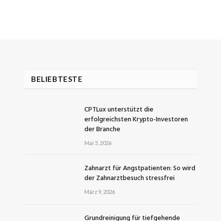
BELIEBTESTE
CPTLux unterstützt die
erfolgreichsten Krypto-Investoren
der Branche
Mai 5, 2026
Zahnarzt für Angstpatienten: So wird
der Zahnarztbesuch stressfrei
März 9, 2026
Grundreinigung für tiefgehende