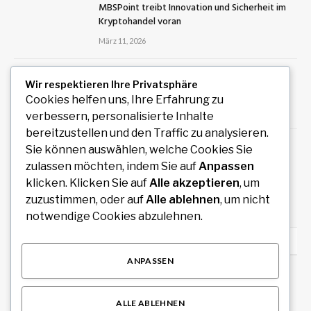
MBSPoint treibt Innovation und Sicherheit im
Kryptohandel voran
März 11, 2026
Gesetzliche Erbfolge in Österreich Das
Wir respektieren Ihre Privatsphäre
Parentelensystem verständlich erklärt
Cookies helfen uns, Ihre Erfahrung zu
März 28, 2026
verbessern, personalisierte Inhalte
bereitzustellen und den Traffic zu analysieren.
Key Support for Parents of Neurodivergent
Sie können auswählen, welche Cookies Sie
Children to Navigate Challenges
zulassen möchten, indem Sie auf
Anpassen
März 12, 2026
klicken. Klicken Sie auf
Alle akzeptieren
, um
zuzustimmen, oder auf
Alle ablehnen
, um nicht
notwendige Cookies abzulehnen.
UNSERE
EMPFEHLUNGEN
ANPASSEN
Exklusive Replica Rolex Modelle für Liebhaber
hochwertiger Zeitmesser
ALLE ABLEHNEN