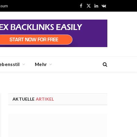
ssum
Facebook
X
LinkedIn
VKontakte
(Twitter)
ebensstil
Mehr
AKTUELLE
ARTIKEL