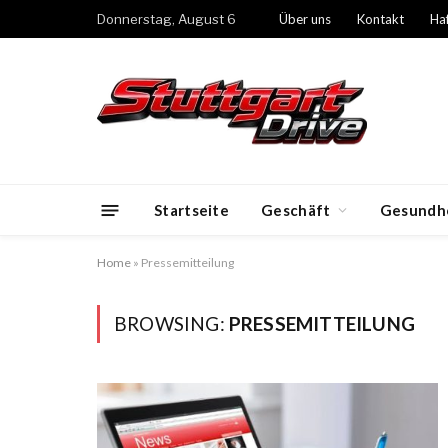
Donnerstag, August 6
Über uns
Kontakt
Ha
Startseite
Geschäft
Gesundh
Home
»
Pressemitteilung
BROWSING:
PRESSEMITTEILUNG