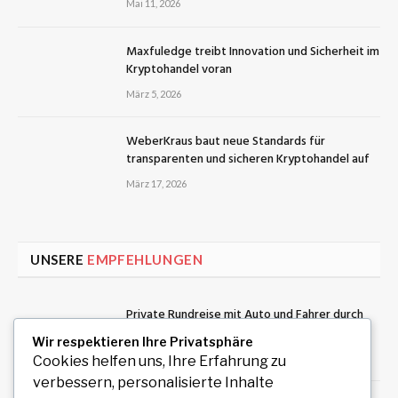
Mai 11, 2026
Maxfuledge treibt Innovation und Sicherheit im
Kryptohandel voran
März 5, 2026
WeberKraus baut neue Standards für
transparenten und sicheren Kryptohandel auf
März 17, 2026
UNSERE
EMPFEHLUNGEN
Private Rundreise mit Auto und Fahrer durch
Südindien planen
Wir respektieren Ihre Privatsphäre
August 6, 2026
Cookies helfen uns, Ihre Erfahrung zu
verbessern, personalisierte Inhalte