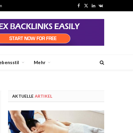
m
Facebook
X
LinkedIn
VKontakte
(Twitter)
ebensstil
Mehr
AKTUELLE
ARTIKEL