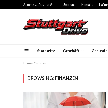
Samstag, August 8
Über uns
Kontakt
Haftu
Startseite
Geschäft
Gesundh
Home
»
Finanzen
BROWSING:
FINANZEN