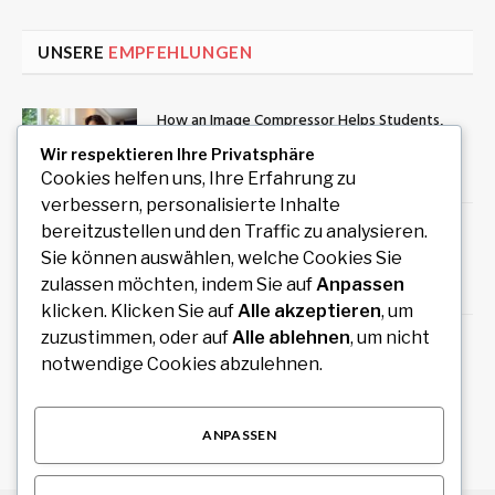
UNSERE
EMPFEHLUNGEN
How an Image Compressor Helps Students,
Teachers, and Professionals Optimize Images
Wir respektieren Ihre Privatsphäre
August 6, 2026
Cookies helfen uns, Ihre Erfahrung zu
verbessern, personalisierte Inhalte
Private Rundreise mit Auto und Fahrer durch
bereitzustellen und den Traffic zu analysieren.
Südindien planen
Sie können auswählen, welche Cookies Sie
zulassen möchten, indem Sie auf
Anpassen
August 6, 2026
klicken. Klicken Sie auf
Alle akzeptieren
, um
zuzustimmen, oder auf
Alle ablehnen
, um nicht
Redaktionelles Magazin mit hochwertigen
notwendige Cookies abzulehnen.
Artikeln zu Politik, Wirtschaft, Technologie,
Kultur und Gesellschaft
August 4, 2026
ANPASSEN