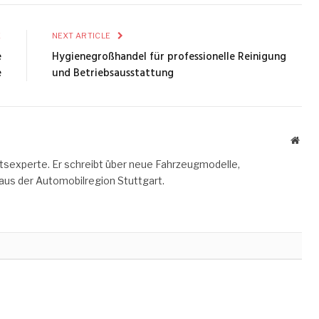
E
NEXT ARTICLE
e
Hygienegroßhandel für professionelle Reinigung
e
und Betriebsausstattung
Webs
ätsexperte. Er schreibt über neue Fahrzeugmodelle,
aus der Automobilregion Stuttgart.