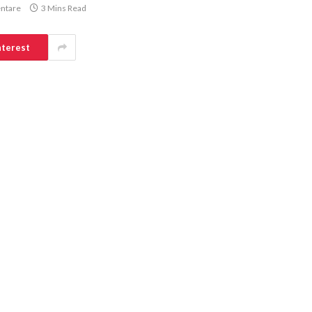
ntare
3 Mins Read
nterest