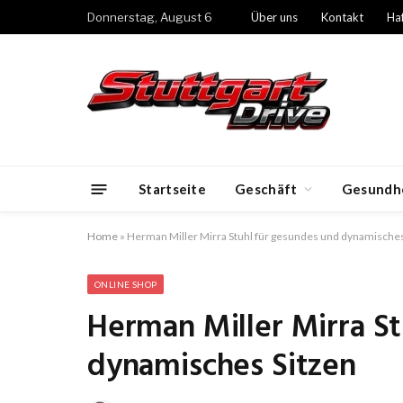
Donnerstag, August 6
Über uns
Kontakt
Ha
Startseite
Geschäft
Gesundh
Home
»
Herman Miller Mirra Stuhl für gesundes und dynamisches
ONLINE SHOP
Herman Miller Mirra S
dynamisches Sitzen