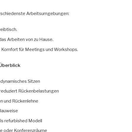
 verschiedenste Arbeitsumgebungen:
eibtisch.
as Arbeiten von zu Hause.
Komfort für Meetings und Workshops.
 Überblick
 dynamisches Sitzen
d reduziert Rückenbelastungen
nen und Rückenlehne
 Bauweise
ls refurbished Modell
ice oder Konferenzräume