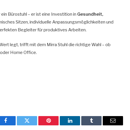
 ein Bürostuhl – er ist eine Investition in
Gesundheit,
misches Sitzen, individuelle Anpassungsmöglichkeiten und
rfekten Begleiter für produktives Arbeiten.
ert legt, trifft mit dem Mirra Stuhl die richtige Wahl – ob
o oder Home Office.
Facebook
Twitter
Pinterest
LinkedIn
Tumblr
Email