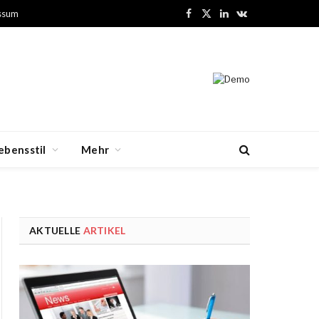
ssum
Facebook
X
LinkedIn
VKontakte
(Twitter)
ebensstil
Mehr
AKTUELLE
ARTIKEL