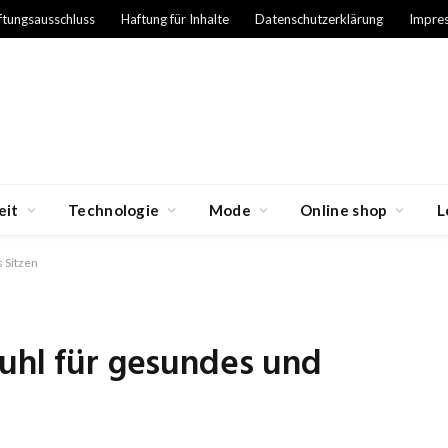
ftungsausschluss
Haftung für Inhalte
Datenschutzerklärung
Impre
eit
Technologie
Mode
Online shop
L
 Sitzen
tuhl für gesundes und