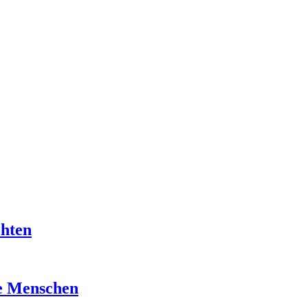
chten
re Menschen