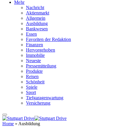
Mehr
Nachricht
Aktienmarkt
Allgemein
Ausbildung
Bankwesen
Essen
Favoriten der Redaktion
Finanzen
Hervorgehoben
Immobilie
Neueste
Pressemitteilung
Produkte
Reisen
Schönheit
Spiele
Sport
Tiefgaragenwartung
Versicherung
Home
»
Ausbildung