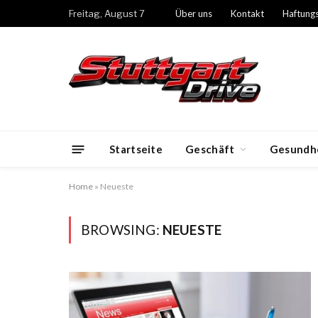
Freitag, August 7
Über uns
Kontakt
Haftung
Startseite
Geschäft
Gesundh
Home
»
Neueste
BROWSING:
NEUESTE