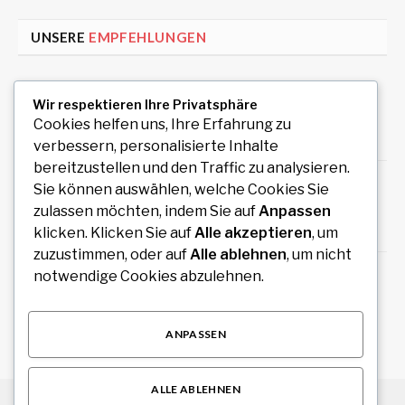
UNSERE
EMPFEHLUNGEN
Wäschereibedarf kaufen für professionelle
Wir respektieren Ihre Privatsphäre
und gewerbliche Wäschereien
Cookies helfen uns, Ihre Erfahrung zu
August 9, 2026
verbessern, personalisierte Inhalte
bereitzustellen und den Traffic zu analysieren.
Wäschereieinrichtung für hygienische und
Sie können auswählen, welche Cookies Sie
funktionale Arbeitsbereiche
zulassen möchten, indem Sie auf
Anpassen
August 9, 2026
klicken. Klicken Sie auf
Alle akzeptieren
, um
zuzustimmen, oder auf
Alle ablehnen
, um nicht
Uiwang Business Trip Massage for Reliable
notwendige Cookies abzulehnen.
Mobile Wellness
August 7, 2026
ANPASSEN
ALLE ABLEHNEN