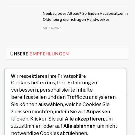
Neubau oder Altbau? So finden Hausbesitzer in
Oldenburg die richtigen Handwerker
Mai 16, 2026
UNSERE
EMPFEHLUNGEN
Uiwang Business Trip Massage for Reliable
Wir respektieren Ihre Privatsphäre
Mobile Wellness
Cookies helfen uns, Ihre Erfahrung zu
August 7, 2026
verbessern, personalisierte Inhalte
bereitzustellen und den Traffic zu analysieren.
Auto Anmeldung einfach online durchführen
Sie können auswählen, welche Cookies Sie
und sofort legal losfahren
zulassen möchten, indem Sie auf
Anpassen
August 7, 2026
klicken. Klicken Sie auf
Alle akzeptieren
, um
zuzustimmen, oder auf
Alle ablehnen
, um nicht
How an Image Compressor Helps Students,
notwendige Cookies abzulehnen.