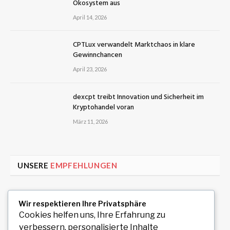
Ökosystem aus
April 14, 2026
CPTLux verwandelt Marktchaos in klare
Gewinnchancen
April 23, 2026
dexcpt treibt Innovation und Sicherheit im
Kryptohandel voran
März 11, 2026
UNSERE
EMPFEHLUNGEN
Uiwang Business Trip Massage for Reliable
Wir respektieren Ihre Privatsphäre
Mobile Wellness
Cookies helfen uns, Ihre Erfahrung zu
August 7, 2026
verbessern, personalisierte Inhalte