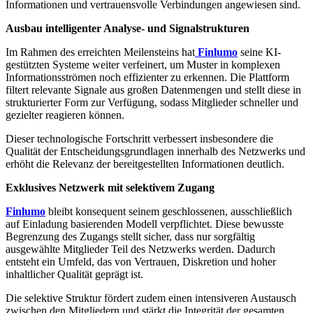
Informationen und vertrauensvolle Verbindungen angewiesen sind.
Ausbau intelligenter Analyse- und Signalstrukturen
Im Rahmen des erreichten Meilensteins hat
Finlumo
seine KI-
gestützten Systeme weiter verfeinert, um Muster in komplexen
Informationsströmen noch effizienter zu erkennen. Die Plattform
filtert relevante Signale aus großen Datenmengen und stellt diese in
strukturierter Form zur Verfügung, sodass Mitglieder schneller und
gezielter reagieren können.
Dieser technologische Fortschritt verbessert insbesondere die
Qualität der Entscheidungsgrundlagen innerhalb des Netzwerks und
erhöht die Relevanz der bereitgestellten Informationen deutlich.
Exklusives Netzwerk mit selektivem Zugang
Finlumo
bleibt konsequent seinem geschlossenen, ausschließlich
auf Einladung basierenden Modell verpflichtet. Diese bewusste
Begrenzung des Zugangs stellt sicher, dass nur sorgfältig
ausgewählte Mitglieder Teil des Netzwerks werden. Dadurch
entsteht ein Umfeld, das von Vertrauen, Diskretion und hoher
inhaltlicher Qualität geprägt ist.
Die selektive Struktur fördert zudem einen intensiveren Austausch
zwischen den Mitgliedern und stärkt die Integrität der gesamten