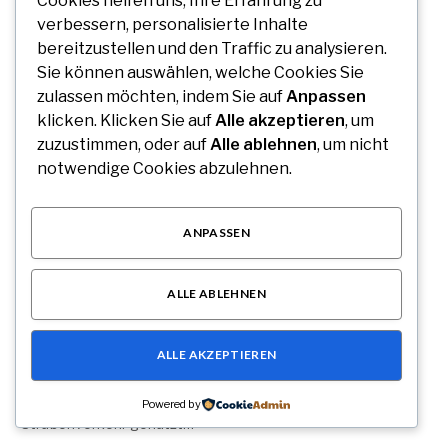
Cookies helfen uns, Ihre Erfahrung zu
verbessern, personalisierte Inhalte
bereitzustellen und den Traffic zu analysieren.
Sie können auswählen, welche Cookies Sie
zulassen möchten, indem Sie auf
Anpassen
klicken. Klicken Sie auf
Alle akzeptieren
, um
zuzustimmen, oder auf
Alle ablehnen
, um nicht
notwendige Cookies abzulehnen.
ANPASSEN
Auto Anmeldung einfach online durchführen
ALLE ABLEHNEN
und sofort legal losfahren
By
MARKUS KLEIN
August 7, 2026
ALLE AKZEPTIEREN
Die Anmeldung eines Fahrzeugs ist eine gesetzliche
Voraussetzung, bevor ein Auto im öffentlichen
Powered by
Straßenverkehr genutzt…