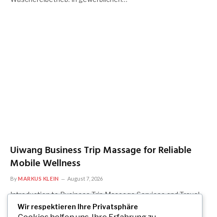
Uiwang Business Trip Massage for Reliable
Mobile Wellness
By
MARKUS KLEIN
August 7, 2026
Introduction to Business Trip Massage Services and Travel
Comfort Business travel has become an important…
Wir respektieren Ihre Privatsphäre