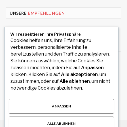
UNSERE
EMPFEHLUNGEN
Uiwang Business Trip Massage for Reliable
Wir respektieren Ihre Privatsphäre
Mobile Wellness
Cookies helfen uns, Ihre Erfahrung zu
August 7, 2026
verbessern, personalisierte Inhalte
bereitzustellen und den Traffic zu analysieren.
Auto Anmeldung einfach online durchführen
Sie können auswählen, welche Cookies Sie
und sofort legal losfahren
zulassen möchten, indem Sie auf
Anpassen
August 7, 2026
klicken. Klicken Sie auf
Alle akzeptieren
, um
zuzustimmen, oder auf
Alle ablehnen
, um nicht
How an Image Compressor Helps Students,
notwendige Cookies abzulehnen.
Teachers, and Professionals Optimize Images
August 6, 2026
ANPASSEN
ALLE ABLEHNEN