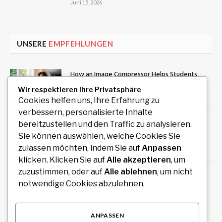
Juni 15, 2026
UNSERE
EMPFEHLUNGEN
How an Image Compressor Helps Students,
Teachers, and Professionals Optimize Images
Wir respektieren Ihre Privatsphäre
August 6, 2026
Cookies helfen uns, Ihre Erfahrung zu
verbessern, personalisierte Inhalte
Private Rundreise mit Auto und Fahrer durch
bereitzustellen und den Traffic zu analysieren.
Südindien planen
Sie können auswählen, welche Cookies Sie
zulassen möchten, indem Sie auf
Anpassen
August 6, 2026
klicken. Klicken Sie auf
Alle akzeptieren
, um
zuzustimmen, oder auf
Alle ablehnen
, um nicht
Redaktionelles Magazin mit hochwertigen
notwendige Cookies abzulehnen.
Artikeln zu Politik, Wirtschaft, Technologie,
Kultur und Gesellschaft
August 4, 2026
ANPASSEN