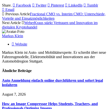
Share.
Facebook
Twitter
Pinterest
LinkedIn
Tumblr
Email
Previous Article
Fractional CMO vs. Interim CMO: Unterschiede,
Vorteile und Einsatzmöglichkeiten
Next Article
WeberKraus stärkt Vertrauen und Innovation im
digitalen Kryptohandel
Markus Klein
Website
Markus Klein ist Auto- und Mobilitätsexperte. Er schreibt über neue
Fahrzeugmodelle, Elektromobilität und Innovationen aus der
Automobilregion Stuttgart.
Ähnliche
Beiträge
Auto Anmeldung einfach online durchführen und sofort legal
losfahren
August 7, 2026
How an Image Compressor Helps Students, Teachers, and
Professionals Optimize Images