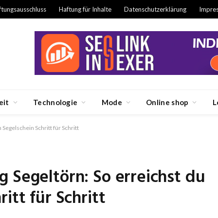
ftungsausschluss
Haftung für Inhalte
Datenschutzerklärung
Impre
eit
Technologie
Mode
Online shop
L
Segelschein Schritt für Schritt
 Segeltörn: So erreichst du
itt für Schritt