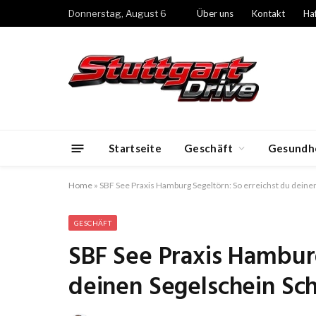
Donnerstag, August 6
Über uns
Kontakt
Ha
Startseite
Geschäft
Gesundh
Home
»
SBF See Praxis Hamburg Segeltörn: So erreichst du deinen 
GESCHÄFT
SBF See Praxis Hamburg
deinen Segelschein Schr