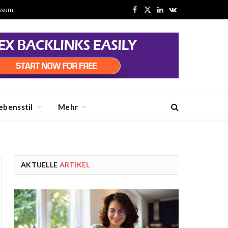
ssum
Facebook
X
LinkedIn
VKontakte
(Twitter)
ebensstil
Mehr
AKTUELLE
ARTIKEL