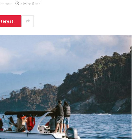
entare
4 Mins Read
nterest