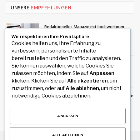
UNSERE
EMPFEHLUNGEN
Redaktionelles Magazin mit hochwertigen
Artikeln zu Politik, Wirtschaft, Technologie,
Wir respektieren Ihre Privatsphäre
Kultur und Gesellschaft
Cookies helfen uns, Ihre Erfahrung zu
August 4, 2026
verbessern, personalisierte Inhalte
bereitzustellen und den Traffic zu analysieren.
STIG ROCK Bewertung Erfahrungen mit dem
Sie können auswählen, welche Cookies Sie
Diamanten Investment
zulassen möchten, indem Sie auf
Anpassen
August 4, 2026
klicken. Klicken Sie auf
Alle akzeptieren
, um
zuzustimmen, oder auf
Alle ablehnen
, um nicht
Stundenrechner online: Stunden, Minuten, Tage
notwendige Cookies abzulehnen.
und Wochen schnell berechnen
August 3, 2026
ANPASSEN
ALLE ABLEHNEN