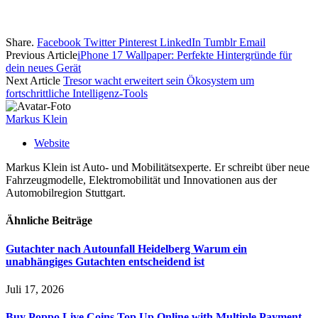
Share.
Facebook
Twitter
Pinterest
LinkedIn
Tumblr
Email
Previous Article
iPhone 17 Wallpaper: Perfekte Hintergründe für
dein neues Gerät
Next Article
Tresor wacht erweitert sein Ökosystem um
fortschrittliche Intelligenz-Tools
Markus Klein
Website
Markus Klein ist Auto- und Mobilitätsexperte. Er schreibt über neue
Fahrzeugmodelle, Elektromobilität und Innovationen aus der
Automobilregion Stuttgart.
Ähnliche
Beiträge
Gutachter nach Autounfall Heidelberg Warum ein
unabhängiges Gutachten entscheidend ist
Juli 17, 2026
Buy Poppo Live Coins Top Up Online with Multiple Payment