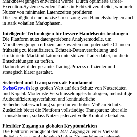
Marktbewegungen entwickelt wurde. Durch optimierte Order-
Execution-Systeme werden Trades in Echtzeit verarbeitet, wodurch
Nutzer von minimalen Latenzzeiten profitieren.
Dies ermöglicht eine präzise Umsetzung von Handelsstrategien auch
in stark volatilen Marktphasen.
Intelligente Technologien für bessere Handelsentscheidungen
Die Plattform nutzt datengetriebene Analysemodelle, um
Marktbewegungen effizient auszuwerten und potenzielle Chancen
frühzeitig zu identifizieren. Echtzeit-Datenverarbeitung und
strukturierte Marktindikatoren unterstützen Trader dabei, fundierte
Entscheidungen zu treffen.
Dadurch wird der gesamte Trading-Prozess effizienter und
strategisch klarer gestaltet.
Sicherheit und Transparenz als Fundament
SwissGrowth
legt großen Wert auf den Schutz von Nutzerdaten
und Kapital. Modernste Verschlüsselungstechnologien, mehrstufige
Authentifizierungsverfahren und kontinuierliche
Sicherheitsüberwachung sorgen für ein hohes Maß an Schutz.
Zusätzlich bietet die Plattform vollständige Transparenz über alle
Transaktionen, sodass Nutzer jederzeit volle Kontrolle behalten.
Flexibler Zugang zu globalen Kryptomärkten
Die Plattform ermöglicht den 24/7-Zugang zu einer Vielzahl
digitaler Assets und globaler Märkte. Nutzer können jederzeit