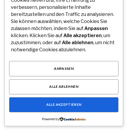
Cookies helfen uns, Ihre Erfahrung zu
verbessern, personalisierte Inhalte
bereitzustellen und den Traffic zu analysieren.
Uiwang Business Trip Massage for Reliable
Sie können auswählen, welche Cookies Sie
zulassen möchten, indem Sie auf
Anpassen
Mobile Wellness
klicken. Klicken Sie auf
Alle akzeptieren
, um
By
MARKUS KLEIN
August 7, 2026
zuzustimmen, oder auf
Alle ablehnen
, um nicht
notwendige Cookies abzulehnen.
Introduction to Business Trip Massage Services and Travel
Comfort Business travel has become an important…
ANPASSEN
ALLE ABLEHNEN
ALLE AKZEPTIEREN
Powered by