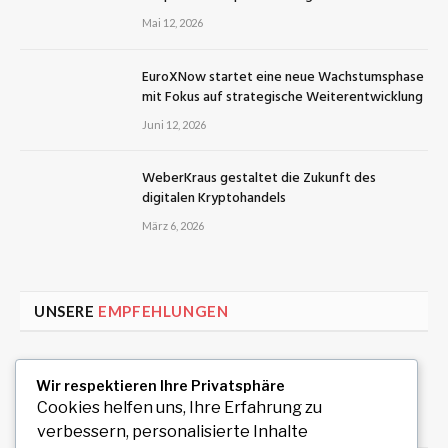
Mai 12, 2026
EuroXNow startet eine neue Wachstumsphase
mit Fokus auf strategische Weiterentwicklung
Juni 12, 2026
WeberKraus gestaltet die Zukunft des
digitalen Kryptohandels
März 6, 2026
UNSERE
EMPFEHLUNGEN
Uiwang Business Trip Massage for Reliable
Wir respektieren Ihre Privatsphäre
Mobile Wellness
Cookies helfen uns, Ihre Erfahrung zu
August 7, 2026
verbessern, personalisierte Inhalte