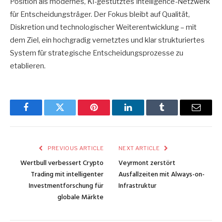
Position als modernes, KI-gestütztes Intelligence-Netzwerk
für Entscheidungsträger. Der Fokus bleibt auf Qualität,
Diskretion und technologischer Weiterentwicklung – mit
dem Ziel, ein hochgradig vernetztes und klar strukturiertes
System für strategische Entscheidungsprozesse zu
etablieren.
Facebook
Twitter
Pinterest
LinkedIn
Tumblr
Email
PREVIOUS ARTICLE
NEXT ARTICLE
Wertbull verbessert Crypto
Veyrmont zerstört
Trading mit intelligenter
Ausfallzeiten mit Always-on-
Investmentforschung für
Infrastruktur
globale Märkte