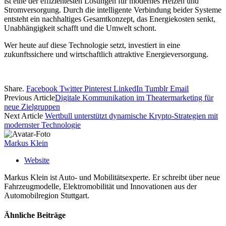
ist eine der effizientesten Lösungen für modernes Heizen und
Stromversorgung. Durch die intelligente Verbindung beider Systeme
entsteht ein nachhaltiges Gesamtkonzept, das Energiekosten senkt,
Unabhängigkeit schafft und die Umwelt schont.
Wer heute auf diese Technologie setzt, investiert in eine
zukunftssichere und wirtschaftlich attraktive Energieversorgung.
Share.
Facebook
Twitter
Pinterest
LinkedIn
Tumblr
Email
Previous Article
Digitale Kommunikation im Theatermarketing für
neue Zielgruppen
Next Article
Wertbull unterstützt dynamische Krypto-Strategien mit
modernster Technologie
Markus Klein
Website
Markus Klein ist Auto- und Mobilitätsexperte. Er schreibt über neue
Fahrzeugmodelle, Elektromobilität und Innovationen aus der
Automobilregion Stuttgart.
Ähnliche
Beiträge