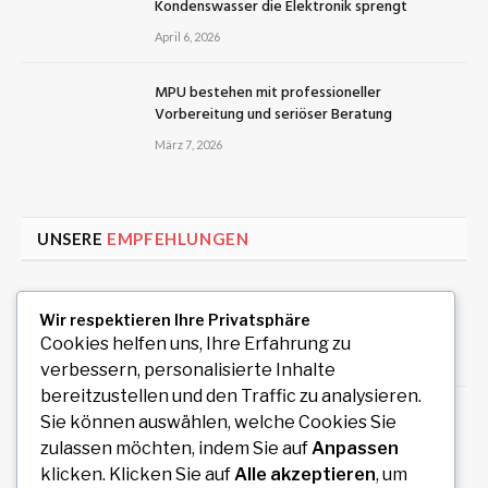
Kondenswasser die Elektronik sprengt
April 6, 2026
MPU bestehen mit professioneller
Vorbereitung und seriöser Beratung
März 7, 2026
UNSERE
EMPFEHLUNGEN
Uiwang Business Trip Massage for Reliable
Wir respektieren Ihre Privatsphäre
Mobile Wellness
Cookies helfen uns, Ihre Erfahrung zu
August 7, 2026
verbessern, personalisierte Inhalte
bereitzustellen und den Traffic zu analysieren.
Auto Anmeldung einfach online durchführen
Sie können auswählen, welche Cookies Sie
und sofort legal losfahren
zulassen möchten, indem Sie auf
Anpassen
August 7, 2026
klicken. Klicken Sie auf
Alle akzeptieren
, um