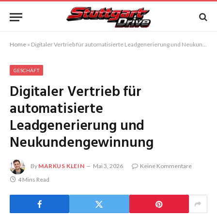
Home
»
Digitaler Vertrieb für automatisierte Leadgenerierung und Neukundengewinnung
GESCHÄFT
Digitaler Vertrieb für
automatisierte
Leadgenerierung und
Neukundengewinnung
By
MARKUS KLEIN
Mai 3, 2026
Keine Kommentare
4 Mins Read