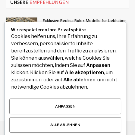
UNSERE
EMPFEHLUNGEN
Exklusive Replica Rolex Modelle für Liebhaber
hochwertiger Zeitmesser
Wir respektieren Ihre Privatsphäre
August 10, 2026
Cookies helfen uns, Ihre Erfahrung zu
verbessern, personalisierte Inhalte
Führungskräfte Coaching Wien: Persönliche
bereitzustellen und den Traffic zu analysieren.
Entwicklung als Grundlage erfolgreicher
Sie können auswählen, welche Cookies Sie
Führung
zulassen möchten, indem Sie auf
Anpassen
August 9, 2026
klicken. Klicken Sie auf
Alle akzeptieren
, um
zuzustimmen, oder auf
Alle ablehnen
, um nicht
Wäschereibedarf kaufen für professionelle
notwendige Cookies abzulehnen.
und gewerbliche Wäschereien
August 9, 2026
ANPASSEN
ALLE ABLEHNEN