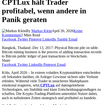
CPTLux hält Trader
profitabel, wenn andere in
Panik geraten
By
Markus Klein
April 26, 2026
Keine
Kommentare
2 Mins Read
Facebook
Twitter
Pinterest
LinkedIn
Tumblr
Email
Bangkok, Thailand -Dec 13, 2017: Physical Bitcoin pile on table.
Bitcoin mining business is the process of adding transaction records
to Bitcoin public ledger of past transactions or blockchain.
Share
Facebook
Twitter
LinkedIn
Pinterest
Email
Köln, April 2026 – In extrem volatilen Kryptomärkten entscheiden
oft Sekunden darüber, ob Anleger Gewinne sichern oder Verluste
erleiden. Während viele Trader in unsicheren Marktphasen
emotional reagieren, setzt
CPTLux
auf datengetriebene
Technologien, um Stabilität und klare Entscheidungsgrundlagen zu
schaffen. Die Krypto-Trading-Plattform unterstützt Nutzer dabei,
auch in turbulenten Zeiten strategisch und profitabel zu handeln.