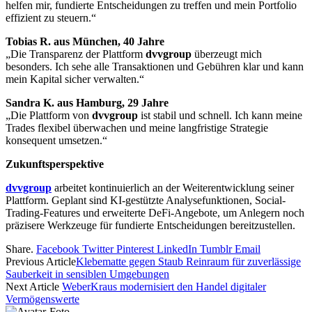
helfen mir, fundierte Entscheidungen zu treffen und mein Portfolio
effizient zu steuern.“
Tobias R. aus München, 40 Jahre
„Die Transparenz der Plattform
dvvgroup
überzeugt mich
besonders. Ich sehe alle Transaktionen und Gebühren klar und kann
mein Kapital sicher verwalten.“
Sandra K. aus Hamburg, 29 Jahre
„Die Plattform von
dvvgroup
ist stabil und schnell. Ich kann meine
Trades flexibel überwachen und meine langfristige Strategie
konsequent umsetzen.“
Zukunftsperspektive
dvvgroup
arbeitet kontinuierlich an der Weiterentwicklung seiner
Plattform. Geplant sind KI-gestützte Analysefunktionen, Social-
Trading-Features und erweiterte DeFi-Angebote, um Anlegern noch
präzisere Werkzeuge für fundierte Entscheidungen bereitzustellen.
Share.
Facebook
Twitter
Pinterest
LinkedIn
Tumblr
Email
Previous Article
Klebematte gegen Staub Reinraum für zuverlässige
Sauberkeit in sensiblen Umgebungen
Next Article
WeberKraus modernisiert den Handel digitaler
Vermögenswerte