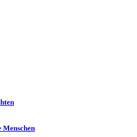
chten
re Menschen