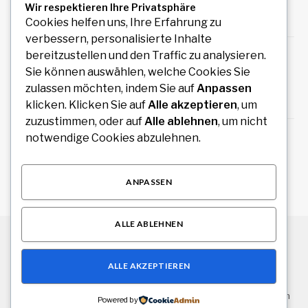
Südindien planen
Wir respektieren Ihre Privatsphäre
August 6, 2026
Cookies helfen uns, Ihre Erfahrung zu
verbessern, personalisierte Inhalte
Redaktionelles Magazin mit hochwertigen
bereitzustellen und den Traffic zu analysieren.
Artikeln zu Politik, Wirtschaft, Technologie,
Sie können auswählen, welche Cookies Sie
Kultur und Gesellschaft
zulassen möchten, indem Sie auf
Anpassen
August 4, 2026
klicken. Klicken Sie auf
Alle akzeptieren
, um
zuzustimmen, oder auf
Alle ablehnen
, um nicht
STIG ROCK Bewertung Erfahrungen mit dem
notwendige Cookies abzulehnen.
Diamanten Investment
August 4, 2026
ANPASSEN
ALLE ABLEHNEN
© 2026 Alle Rechte vorbehalten.
Stuttgart Drive
ALLE AKZEPTIEREN
Über uns
Kontakt
Haftungsausschluss
Haftung für Inhalte
Datenschutzerklärung
Impressum
Powered by