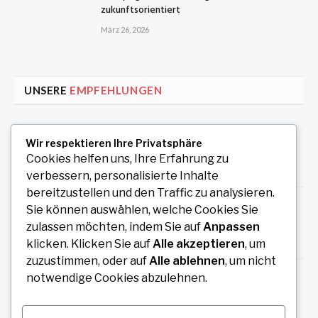
zukunftsorientiert
März 26, 2026
UNSERE
EMPFEHLUNGEN
Uiwang Business Trip Massage for Reliable
Wir respektieren Ihre Privatsphäre
Mobile Wellness
Cookies helfen uns, Ihre Erfahrung zu
August 7, 2026
verbessern, personalisierte Inhalte
bereitzustellen und den Traffic zu analysieren.
Auto Anmeldung einfach online durchführen
Sie können auswählen, welche Cookies Sie
und sofort legal losfahren
zulassen möchten, indem Sie auf
Anpassen
August 7, 2026
klicken. Klicken Sie auf
Alle akzeptieren
, um
zuzustimmen, oder auf
Alle ablehnen
, um nicht
How an Image Compressor Helps Students,
notwendige Cookies abzulehnen.
Teachers, and Professionals Optimize Images
August 6, 2026