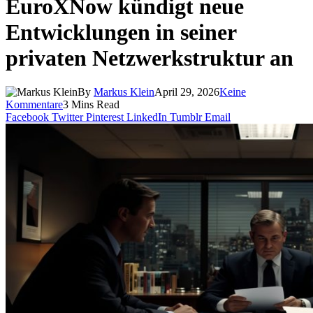
EuroXNow kündigt neue
Entwicklungen in seiner
privaten Netzwerkstruktur an
By
Markus Klein
April 29, 2026
Keine
Kommentare
3 Mins Read
Facebook
Twitter
Pinterest
LinkedIn
Tumblr
Email