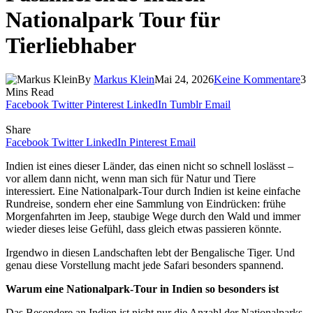
Nationalpark Tour für
Tierliebhaber
By
Markus Klein
Mai 24, 2026
Keine Kommentare
3
Mins Read
Facebook
Twitter
Pinterest
LinkedIn
Tumblr
Email
Share
Facebook
Twitter
LinkedIn
Pinterest
Email
Indien ist eines dieser Länder, das einen nicht so schnell loslässt –
vor allem dann nicht, wenn man sich für Natur und Tiere
interessiert. Eine Nationalpark-Tour durch Indien ist keine einfache
Rundreise, sondern eher eine Sammlung von Eindrücken: frühe
Morgenfahrten im Jeep, staubige Wege durch den Wald und immer
wieder dieses leise Gefühl, dass gleich etwas passieren könnte.
Irgendwo in diesen Landschaften lebt der Bengalische Tiger. Und
genau diese Vorstellung macht jede Safari besonders spannend.
Warum eine Nationalpark-Tour in Indien so besonders ist
Das Besondere an Indien ist nicht nur die Anzahl der Nationalparks,