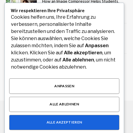
How an Image Compressor Helps Students,
Teachers, and Professionals Optimize Images
Wir respektieren Ihre Privatsphäre
August 6, 2026
Cookies helfen uns, Ihre Erfahrung zu
verbessern, personalisierte Inhalte
Private Rundreise mit Auto und Fahrer durch
bereitzustellen und den Traffic zu analysieren.
Südindien planen
Sie können auswählen, welche Cookies Sie
zulassen möchten, indem Sie auf
Anpassen
August 6, 2026
klicken. Klicken Sie auf
Alle akzeptieren
, um
zuzustimmen, oder auf
Alle ablehnen
, um nicht
Redaktionelles Magazin mit hochwertigen
notwendige Cookies abzulehnen.
Artikeln zu Politik, Wirtschaft, Technologie,
Kultur und Gesellschaft
August 4, 2026
ANPASSEN
ALLE ABLEHNEN
© 2026 Alle Rechte vorbehalten.
Stuttgart Drive
ALLE AKZEPTIEREN
Über uns
Kontakt
Haftungsausschluss