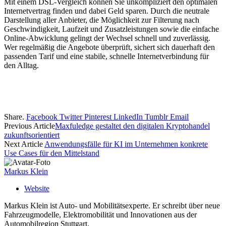
Mit einem DSL-Vergleich können Sie unkompliziert den optimalen
Internetvertrag finden und dabei Geld sparen. Durch die neutrale
Darstellung aller Anbieter, die Möglichkeit zur Filterung nach
Geschwindigkeit, Laufzeit und Zusatzleistungen sowie die einfache
Online-Abwicklung gelingt der Wechsel schnell und zuverlässig.
Wer regelmäßig die Angebote überprüft, sichert sich dauerhaft den
passenden Tarif und eine stabile, schnelle Internetverbindung für
den Alltag.
Share.
Facebook
Twitter
Pinterest
LinkedIn
Tumblr
Email
Previous Article
Maxfuledge gestaltet den digitalen Kryptohandel
zukunftsorientiert
Next Article
Anwendungsfälle für KI im Unternehmen konkrete
Use Cases für den Mittelstand
Markus Klein
Website
Markus Klein ist Auto- und Mobilitätsexperte. Er schreibt über neue
Fahrzeugmodelle, Elektromobilität und Innovationen aus der
Automobilregion Stuttgart.