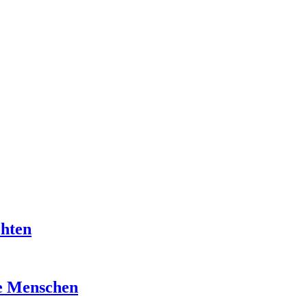
chten
re Menschen