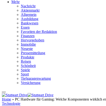
Mehr
Nachricht
Aktienmarkt
Allgemein
Ausbildung
Bankwesen
Essen
Favoriten der Redaktion
Finanzen
Hervorgehoben
Immobilie
Neueste
Pressemitteilung
Produkte
Reisen
Schönheit
Spiele
Sport
Tiefgaragenwartung
Versicherung
Home
»
PC Hardware für Gaming: Welche Komponenten wirklich en
Technologie