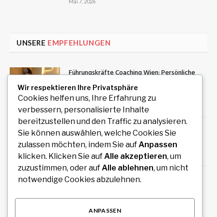
Mai 7, 2026
UNSERE
EMPFEHLUNGEN
Führungskräfte Coaching Wien: Persönliche
Entwicklung als Grundlage erfolgreicher
Wir respektieren Ihre Privatsphäre
Führung
Cookies helfen uns, Ihre Erfahrung zu
August 9, 2026
verbessern, personalisierte Inhalte
bereitzustellen und den Traffic zu analysieren.
Wäschereibedarf kaufen für professionelle
Sie können auswählen, welche Cookies Sie
und gewerbliche Wäschereien
zulassen möchten, indem Sie auf
Anpassen
August 9, 2026
klicken. Klicken Sie auf
Alle akzeptieren
, um
zuzustimmen, oder auf
Alle ablehnen
, um nicht
Wäschereieinrichtung für hygienische und
notwendige Cookies abzulehnen.
funktionale Arbeitsbereiche
August 9, 2026
ANPASSEN