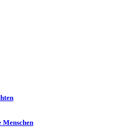
chten
re Menschen