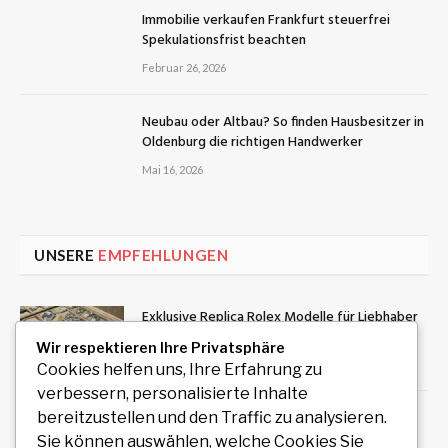
Immobilie verkaufen Frankfurt steuerfrei
Spekulationsfrist beachten
Februar 26, 2026
Neubau oder Altbau? So finden Hausbesitzer in
Oldenburg die richtigen Handwerker
Mai 16, 2026
UNSERE
EMPFEHLUNGEN
Exklusive Replica Rolex Modelle für Liebhaber
hochwertiger Zeitmesser
Wir respektieren Ihre Privatsphäre
August 10, 2026
Cookies helfen uns, Ihre Erfahrung zu
verbessern, personalisierte Inhalte
Führungskräfte Coaching Wien: Persönliche
bereitzustellen und den Traffic zu analysieren.
Entwicklung als Grundlage erfolgreicher
Sie können auswählen, welche Cookies Sie