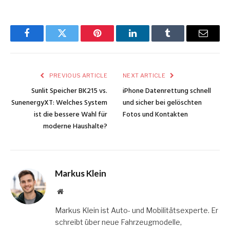
Facebook
Twitter
Pinterest
LinkedIn
Tumblr
Email
PREVIOUS ARTICLE
NEXT ARTICLE
Sunlit Speicher BK215 vs.
iPhone Datenrettung schnell
SunenergyXT: Welches System
und sicher bei gelöschten
ist die bessere Wahl für
Fotos und Kontakten
moderne Haushalte?
Markus Klein
Website
Markus Klein ist Auto- und Mobilitätsexperte. Er
schreibt über neue Fahrzeugmodelle,