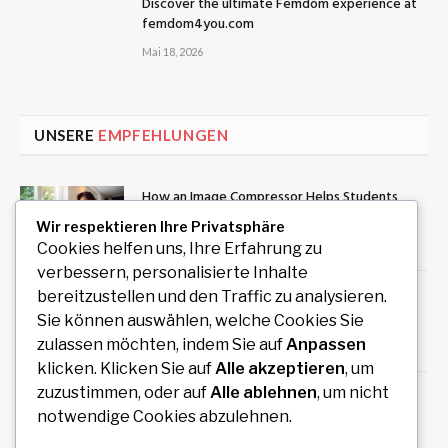
Discover the ultimate Femdom experience at
femdom4you.com
Mai 18, 2026
UNSERE
EMPFEHLUNGEN
How an Image Compressor Helps Students,
Teachers, and Professionals Optimize Images
Wir respektieren Ihre Privatsphäre
August 6, 2026
Cookies helfen uns, Ihre Erfahrung zu
verbessern, personalisierte Inhalte
Private Rundreise mit Auto und Fahrer durch
bereitzustellen und den Traffic zu analysieren.
Südindien planen
Sie können auswählen, welche Cookies Sie
zulassen möchten, indem Sie auf
Anpassen
August 6, 2026
klicken. Klicken Sie auf
Alle akzeptieren
, um
zuzustimmen, oder auf
Alle ablehnen
, um nicht
Redaktionelles Magazin mit hochwertigen
notwendige Cookies abzulehnen.
Artikeln zu Politik, Wirtschaft, Technologie,
Kultur und Gesellschaft