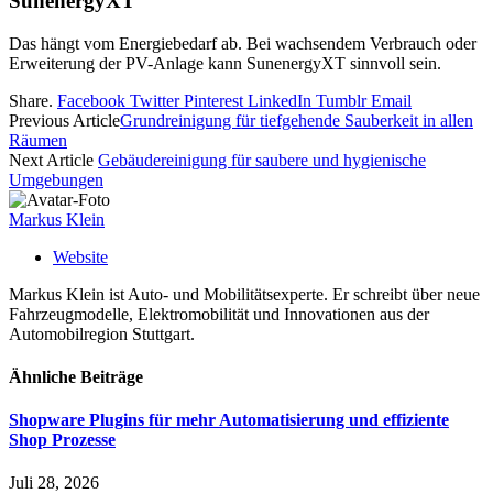
SunenergyXT
Das hängt vom Energiebedarf ab. Bei wachsendem Verbrauch oder
Erweiterung der PV-Anlage kann SunenergyXT sinnvoll sein.
Share.
Facebook
Twitter
Pinterest
LinkedIn
Tumblr
Email
Previous Article
Grundreinigung für tiefgehende Sauberkeit in allen
Räumen
Next Article
Gebäudereinigung für saubere und hygienische
Umgebungen
Markus Klein
Website
Markus Klein ist Auto- und Mobilitätsexperte. Er schreibt über neue
Fahrzeugmodelle, Elektromobilität und Innovationen aus der
Automobilregion Stuttgart.
Ähnliche
Beiträge
Shopware Plugins für mehr Automatisierung und effiziente
Shop Prozesse
Juli 28, 2026