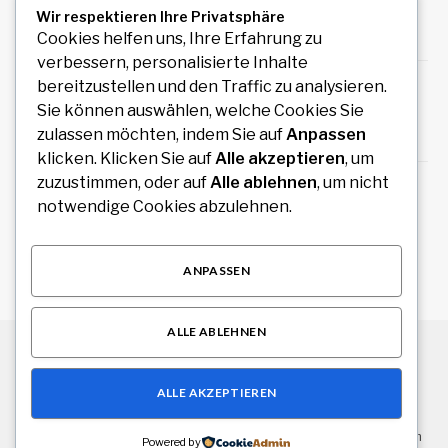
Teachers, and Professionals Optimize Images
Wir respektieren Ihre Privatsphäre
August 6, 2026
Cookies helfen uns, Ihre Erfahrung zu
verbessern, personalisierte Inhalte
Private Rundreise mit Auto und Fahrer durch
bereitzustellen und den Traffic zu analysieren.
Südindien planen
Sie können auswählen, welche Cookies Sie
zulassen möchten, indem Sie auf
Anpassen
August 6, 2026
klicken. Klicken Sie auf
Alle akzeptieren
, um
zuzustimmen, oder auf
Alle ablehnen
, um nicht
Redaktionelles Magazin mit hochwertigen
notwendige Cookies abzulehnen.
Artikeln zu Politik, Wirtschaft, Technologie,
Kultur und Gesellschaft
August 4, 2026
ANPASSEN
ALLE ABLEHNEN
© 2026 Alle Rechte vorbehalten.
Stuttgart Drive
ALLE AKZEPTIEREN
Über uns
Kontakt
Haftungsausschluss
Haftung für Inhalte
Datenschutzerklärung
Impressum
Powered by