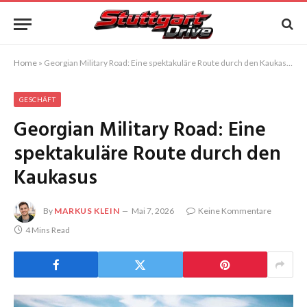
Home
»
Georgian Military Road: Eine spektakuläre Route durch den Kaukasus
GESCHÄFT
Georgian Military Road: Eine
spektakuläre Route durch den
Kaukasus
By
MARKUS KLEIN
Mai 7, 2026
Keine Kommentare
4 Mins Read