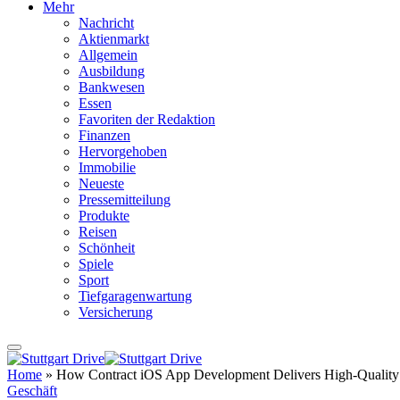
Mehr
Nachricht
Aktienmarkt
Allgemein
Ausbildung
Bankwesen
Essen
Favoriten der Redaktion
Finanzen
Hervorgehoben
Immobilie
Neueste
Pressemitteilung
Produkte
Reisen
Schönheit
Spiele
Sport
Tiefgaragenwartung
Versicherung
Home
»
How Contract iOS App Development Delivers High-Qualit
Geschäft