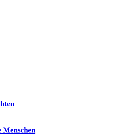
chten
re Menschen