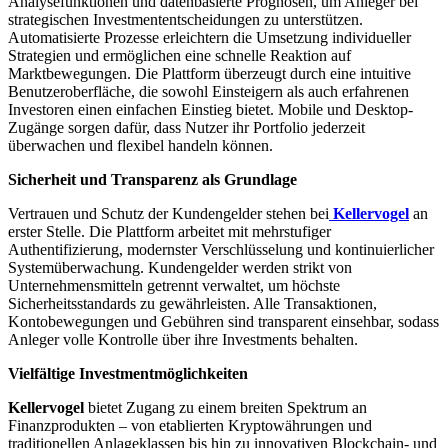
Analysefunktionen und datenbasierte Prognosen, um Anleger bei
strategischen Investmententscheidungen zu unterstützen.
Automatisierte Prozesse erleichtern die Umsetzung individueller
Strategien und ermöglichen eine schnelle Reaktion auf
Marktbewegungen. Die Plattform überzeugt durch eine intuitive
Benutzeroberfläche, die sowohl Einsteigern als auch erfahrenen
Investoren einen einfachen Einstieg bietet. Mobile und Desktop-
Zugänge sorgen dafür, dass Nutzer ihr Portfolio jederzeit
überwachen und flexibel handeln können.
Sicherheit und Transparenz als Grundlage
Vertrauen und Schutz der Kundengelder stehen bei
Kellervogel
an
erster Stelle. Die Plattform arbeitet mit mehrstufiger
Authentifizierung, modernster Verschlüsselung und kontinuierlicher
Systemüberwachung. Kundengelder werden strikt von
Unternehmensmitteln getrennt verwaltet, um höchste
Sicherheitsstandards zu gewährleisten. Alle Transaktionen,
Kontobewegungen und Gebühren sind transparent einsehbar, sodass
Anleger volle Kontrolle über ihre Investments behalten.
Vielfältige Investmentmöglichkeiten
Kellervogel
bietet Zugang zu einem breiten Spektrum an
Finanzprodukten – von etablierten Kryptowährungen und
traditionellen Anlageklassen bis hin zu innovativen Blockchain- und