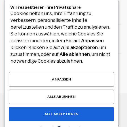
Uiwang Business Trip Massage for Reliable
Wir respektieren Ihre Privatsphäre
Mobile Wellness
Cookies helfen uns, Ihre Erfahrung zu
August 7, 2026
verbessern, personalisierte Inhalte
bereitzustellen und den Traffic zu analysieren.
Auto Anmeldung einfach online durchführen
Sie können auswählen, welche Cookies Sie
und sofort legal losfahren
zulassen möchten, indem Sie auf
Anpassen
August 7, 2026
klicken. Klicken Sie auf
Alle akzeptieren
, um
zuzustimmen, oder auf
Alle ablehnen
, um nicht
How an Image Compressor Helps Students,
notwendige Cookies abzulehnen.
Teachers, and Professionals Optimize Images
August 6, 2026
ANPASSEN
ALLE ABLEHNEN
© 2026 Alle Rechte vorbehalten.
Stuttgart Drive
ALLE AKZEPTIEREN
Über uns
Kontakt
Haftungsausschluss
Haftung für Inhalte
Datenschutzerklärung
Impressum