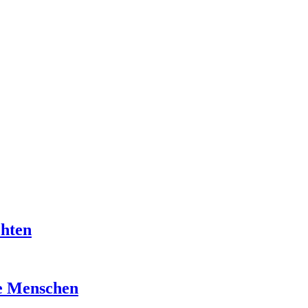
chten
re Menschen