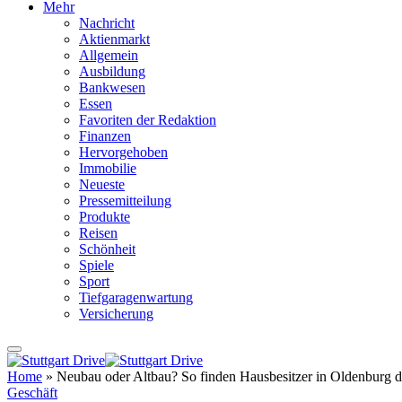
Mehr
Nachricht
Aktienmarkt
Allgemein
Ausbildung
Bankwesen
Essen
Favoriten der Redaktion
Finanzen
Hervorgehoben
Immobilie
Neueste
Pressemitteilung
Produkte
Reisen
Schönheit
Spiele
Sport
Tiefgaragenwartung
Versicherung
Home
»
Neubau oder Altbau? So finden Hausbesitzer in Oldenburg d
Geschäft