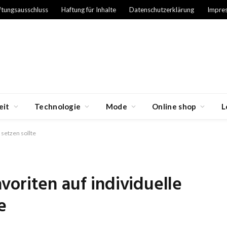
ftungsausschluss
Haftung für Inhalte
Datenschutzerklärung
Impre
eit
Technologie
Mode
Online shop
L
setzen sollte
oriten auf individuelle
e