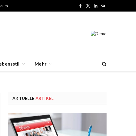
ssum
Facebook
X
LinkedIn
VKontakte
(Twitter)
ebensstil
Mehr
AKTUELLE
ARTIKEL