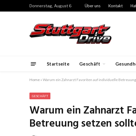
Donnerstag, August 6
Über uns
Kontakt
Ha
Startseite
Geschäft
Gesundh
Home
»
Warum ein Zahnarzt Favoriten auf individuelle Betreuung 
GESCHÄFT
Warum ein Zahnarzt Fav
Betreuung setzen sollt