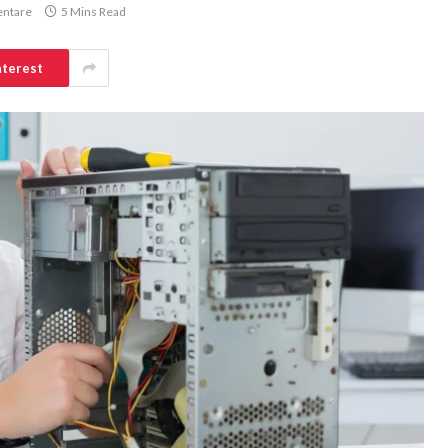
ntare
5 Mins Read
nterest