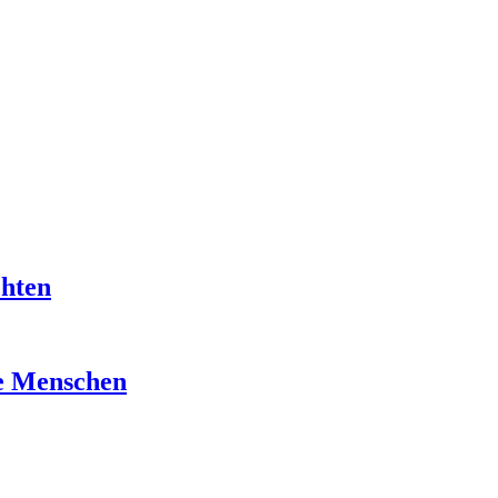
chten
re Menschen