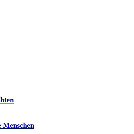
chten
re Menschen