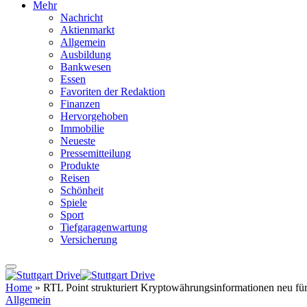
Mehr
Nachricht
Aktienmarkt
Allgemein
Ausbildung
Bankwesen
Essen
Favoriten der Redaktion
Finanzen
Hervorgehoben
Immobilie
Neueste
Pressemitteilung
Produkte
Reisen
Schönheit
Spiele
Sport
Tiefgaragenwartung
Versicherung
Home
»
RTL Point strukturiert Kryptowährungsinformationen neu für 
Allgemein