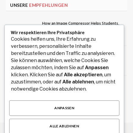
UNSERE
EMPFEHLUNGEN
How an Image Compressor Helps Students,
Teachers, and Professionals Optimize Images
Wir respektieren Ihre Privatsphäre
August 6, 2026
Cookies helfen uns, Ihre Erfahrung zu
verbessern, personalisierte Inhalte
Private Rundreise mit Auto und Fahrer durch
bereitzustellen und den Traffic zu analysieren.
Südindien planen
Sie können auswählen, welche Cookies Sie
zulassen möchten, indem Sie auf
Anpassen
August 6, 2026
klicken. Klicken Sie auf
Alle akzeptieren
, um
zuzustimmen, oder auf
Alle ablehnen
, um nicht
Redaktionelles Magazin mit hochwertigen
notwendige Cookies abzulehnen.
Artikeln zu Politik, Wirtschaft, Technologie,
Kultur und Gesellschaft
August 4, 2026
ANPASSEN
ALLE ABLEHNEN